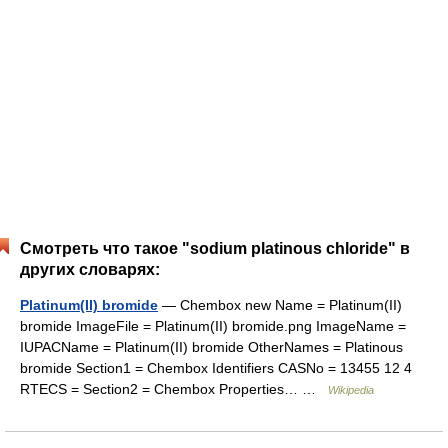
Смотреть что такое "sodium platinous chloride" в
других словарях:
Platinum(II) bromide
— Chembox new Name = Platinum(II)
bromide ImageFile = Platinum(II) bromide.png ImageName =
IUPACName = Platinum(II) bromide OtherNames = Platinous
bromide Section1 = Chembox Identifiers CASNo = 13455 12 4
RTECS = Section2 = Chembox Properties… …
Wikipedia